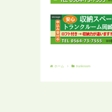
storage
ホーム
trunkroom