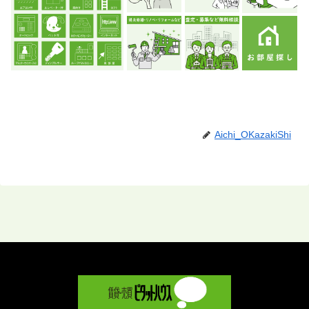
Aichi_OKazakiShi